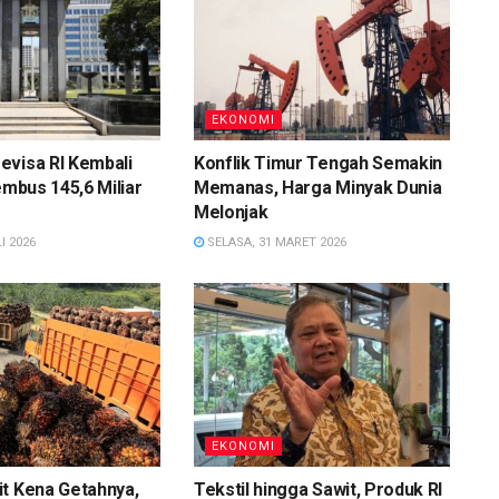
EKONOMI
evisa RI Kembali
Konflik Timur Tengah Semakin
embus 145,6 Miliar
Memanas, Harga Minyak Dunia
Melonjak
I 2026
SELASA, 31 MARET 2026
EKONOMI
t Kena Getahnya,
Tekstil hingga Sawit, Produk RI