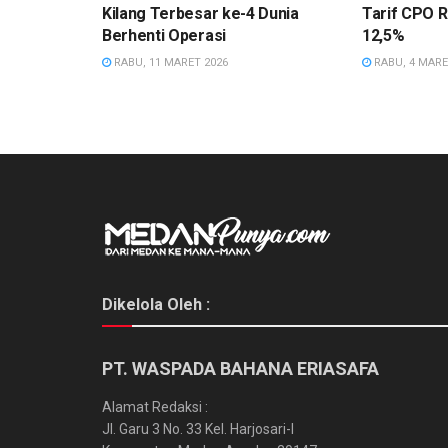
Kilang Terbesar ke-4 Dunia
Tarif CPO R
Berhenti Operasi
12,5%
RABU, 11 MARET 2026
RABU, 4 MARE
Dikelola Oleh :
PT. WASPADA BAHANA ERIASAFA
Alamat Redaksi :
Jl. Garu 3 No. 33 Kel. Harjosari-I