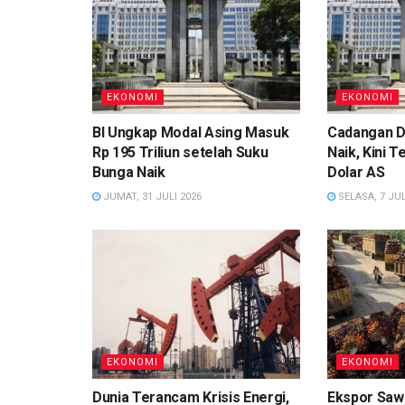
EKONOMI
EKONOMI
BI Ungkap Modal Asing Masuk
Cadangan D
Rp 195 Triliun setelah Suku
Naik, Kini T
Bunga Naik
Dolar AS
JUMAT, 31 JULI 2026
SELASA, 7 JUL
EKONOMI
EKONOMI
Dunia Terancam Krisis Energi,
Ekspor Sawi