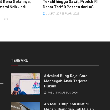
t Kena Getahnya,
Tekstil hingga Sawit, Produk RI
esmi Naik Jadi
Dapat Tarif 0 Persen dari AS
JUMAT, 20 FEBRUARI 2026
T 2026
TERBARU
Advokad Bung Raja: Cara
Mencegah Anak Terjerat
Hukum
RABU, 5 AGUSTUS 2026
AS Mau Tutup Konsulat di
Medan, Dianggap Tak Efisien