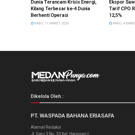
Dunia Terancam Krisis Energi,
Ekspor Sawi
Kilang Terbesar ke-4 Dunia
Tarif CPO R
Berhenti Operasi
12,5%
RABU, 11 MARET 2026
RABU, 4 MARE
Dikelola Oleh :
PT. WASPADA BAHANA ERIASAFA
Alamat Redaksi :
Jl. Garu 3 No. 33 Kel. Harjosari-I