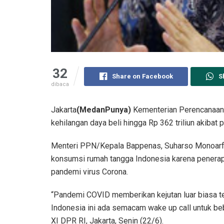
32
Share on Facebook
S
dibaca
Jakarta
(MedanPunya)
Kementerian Perencanaan
kehilangan daya beli hingga Rp 362 triliun akibat
Menteri PPN/Kepala Bappenas, Suharso Monoarfa 
konsumsi rumah tangga Indonesia karena penera
pandemi virus Corona.
“Pandemi COVID memberikan kejutan luar biasa te
Indonesia ini ada semacam wake up call untuk beb
XI DPR RI, Jakarta, Senin (22/6).