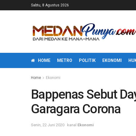
Sabtu, 8 Agustus 2026
HOME
METRO
POLITIK
EKONOMI
HU
Home
Ekonomi
Bappenas Sebut Day
Garagara Corona
Senin, 22 Juni 2020
kanal
Ekonomi