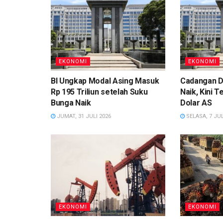
EKONOMI
EKONOMI
BI Ungkap Modal Asing Masuk
Cadangan D
Rp 195 Triliun setelah Suku
Naik, Kini T
Bunga Naik
Dolar AS
JUMAT, 31 JULI 2026
SELASA, 7 JUL
EKONOMI
EKONOMI