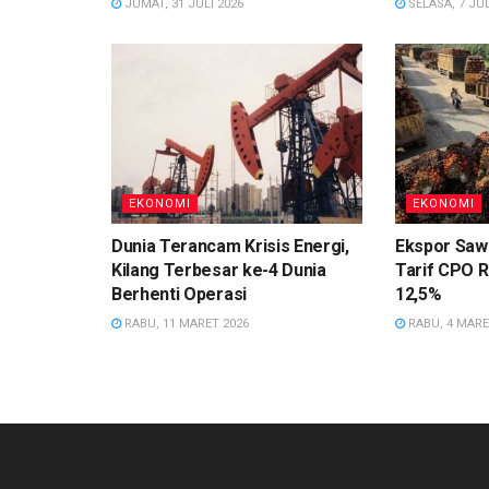
JUMAT, 31 JULI 2026
SELASA, 7 JUL
EKONOMI
EKONOMI
Dunia Terancam Krisis Energi,
Ekspor Sawi
Kilang Terbesar ke-4 Dunia
Tarif CPO R
Berhenti Operasi
12,5%
RABU, 11 MARET 2026
RABU, 4 MARE