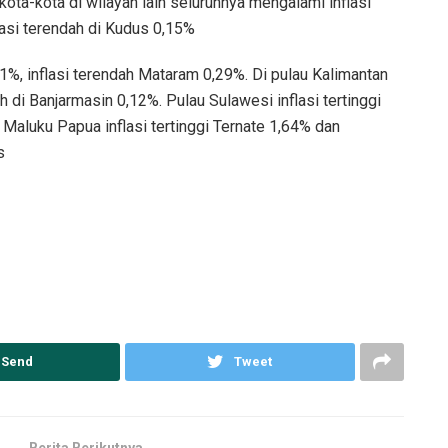
ta-kota di wilayah lain seluruhnya mengalami inflasi
lasi terendah di Kudus 0,15%
61%, inflasi terendah Mataram 0,29%. Di pulau Kalimantan
dah di Banjarmasin 0,12%. Pulau Sulawesi inflasi tertinggi
i Maluku Papua inflasi tertinggi Ternate 1,64% dan
s
Send
Tweet
Berita Berikutnya