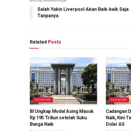
Salah Yakin Liverpool Akan Baik-baik Saja
Tanpanya
Related
Posts
EKONOMI
EKONOMI
BI Ungkap Modal Asing Masuk
Cadangan D
Rp 195 Triliun setelah Suku
Naik, Kini T
Bunga Naik
Dolar AS