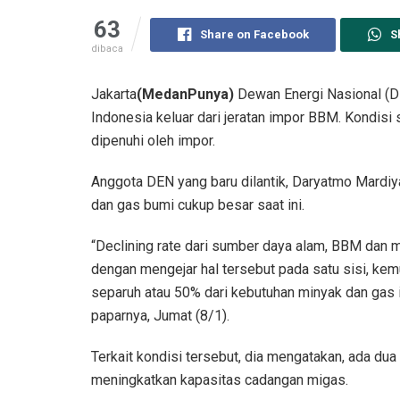
63
Share on Facebook
S
dibaca
Jakarta
(MedanPunya)
Dewan Energi Nasional (D
Indonesia keluar dari jeratan impor BBM. Kondisi
dipenuhi oleh impor.
Anggota DEN yang baru dilantik, Daryatmo Mardiy
dan gas bumi cukup besar saat ini.
“Declining rate dari sumber daya alam, BBM dan m
dengan mengejar hal tersebut pada satu sisi, ke
separuh atau 50% dari kebutuhan minyak dan gas itu
paparnya, Jumat (8/1).
Terkait kondisi tersebut, dia mengatakan, ada du
meningkatkan kapasitas cadangan migas.