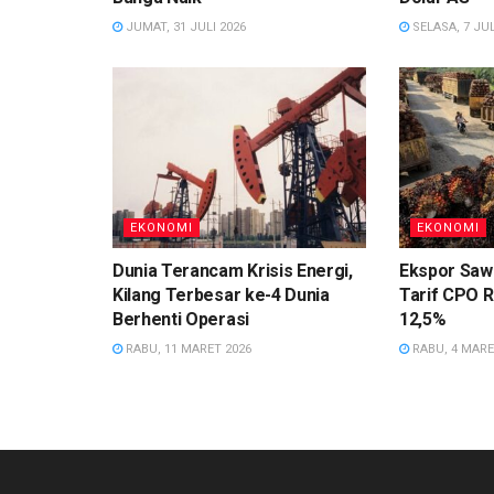
JUMAT, 31 JULI 2026
SELASA, 7 JUL
EKONOMI
EKONOMI
Dunia Terancam Krisis Energi,
Ekspor Sawi
Kilang Terbesar ke-4 Dunia
Tarif CPO R
Berhenti Operasi
12,5%
RABU, 11 MARET 2026
RABU, 4 MARE