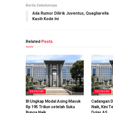
Berita Sebelumnya
Ada Rumor Dilirik Juventus, Quagliarella
Kasih Kode Ini
Related
Posts
EKONOMI
EKONOMI
BI Ungkap Modal Asing Masuk
Cadangan D
Rp 195 Triliun setelah Suku
Naik, Kini T
Bunga Naik
Dolar AS