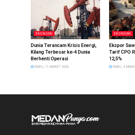
EKONOMI
EKONOMI
Dunia Terancam Krisis Energi,
Ekspor Sawi
Kilang Terbesar ke-4 Dunia
Tarif CPO R
Berhenti Operasi
12,5%
RABU, 11 MARET 2026
RABU, 4 MARE