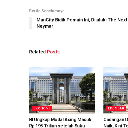
Berita Sebelumnya
ManCity Bidik Pemain Ini, Dijuluki The Next
Neymar
Related
Posts
EKONOMI
EKONOMI
BI Ungkap Modal Asing Masuk
Cadangan D
Rp 195 Triliun setelah Suku
Naik, Kini T