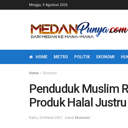
Minggu, 9 Agustus 2026
HOME
METRO
POLITIK
EKONOMI
HU
Home
Ekonomi
Penduduk Muslim RI
Produk Halal Justru 
Rabu, 24 Maret 2021
kanal
Ekonomi