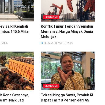
EKONOMI
evisa RI Kembali
Konflik Timur Tengah Semakin
embus 145,6 Miliar
Memanas, Harga Minyak Dunia
Melonjak
I 2026
SELASA, 31 MARET 2026
EKONOMI
t Kena Getahnya,
Tekstil hingga Sawit, Produk RI
esmi Naik Jadi
Dapat Tarif 0 Persen dari AS