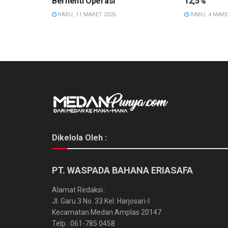
Berhenti Operasi
12,5%
RABU, 11 MARET 2026
RABU, 4 MARE
Dikelola Oleh :
PT. WASPADA BAHANA ERIASAFA
Alamat Redaksi :
Jl. Garu 3 No. 33 Kel. Harjosari-I
Kecamatan Medan Amplas 20147
Telp : 061-785 0458