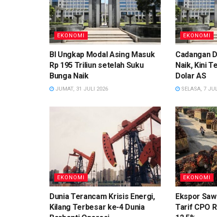
EKONOMI
EKONOMI
BI Ungkap Modal Asing Masuk
Cadangan D
Rp 195 Triliun setelah Suku
Naik, Kini T
Bunga Naik
Dolar AS
JUMAT, 31 JULI 2026
SELASA, 7 JUL
EKONOMI
EKONOMI
Dunia Terancam Krisis Energi,
Ekspor Sawi
Kilang Terbesar ke-4 Dunia
Tarif CPO R