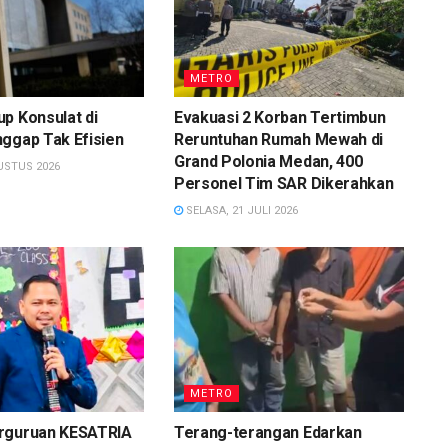
METRO
p Konsulat di
Evakuasi 2 Korban Tertimbun
ggap Tak Efisien
Reruntuhan Rumah Mewah di
Grand Polonia Medan, 400
USTUS 2026
Personel Tim SAR Dikerahkan
SELASA, 21 JULI 2026
METRO
rguruan KESATRIA
Terang-terangan Edarkan