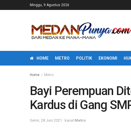
Minggu, 9 Agustus 2026
HOME
METRO
POLITIK
EKONOMI
HU
Home
Metro
Bayi Perempuan Di
Kardus di Gang SM
Senin, 28 Juni 2021
kanal
Metro