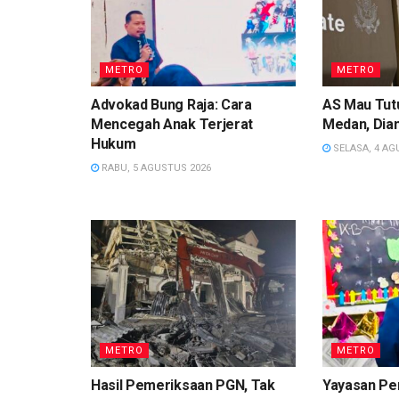
METRO
METRO
Advokad Bung Raja: Cara
AS Mau Tutu
Mencegah Anak Terjerat
Medan, Dian
Hukum
SELASA, 4 AG
RABU, 5 AGUSTUS 2026
METRO
METRO
Hasil Pemeriksaan PGN, Tak
Yayasan Pe