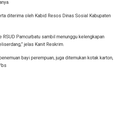
anya.
rta diterima oleh Kabid Resos Dinas Sosial Kabupaten
n ke RSUD Pamcurbatu sambil menunggu kelengkapan
liserdang,” jelas Kanit Reskrim.
 penemuan bayi perempuan, juga ditemukan kotak karton,
/bs