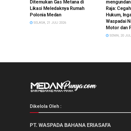
Ditemukan Gas Metana di
mengundan
Likasi Meledaknya Rumah
Raja: Cegah
Polonia Medan
Hukum, Ing
Waspadai N
SELASA, 21 JULI 2026
Motor dan 
SENIN, 20 JUL
Dikelola Oleh :
PT. WASPADA BAHANA ERIASAFA