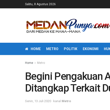
Sabtu, 8 Agustus 2026
HOME
METRO
POLITIK
EKONOMI
HU
Home
Metro
Begini Pengakuan A
Ditangkap Terkait D
Senin, 13 Juli 2020
kanal
Metro