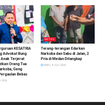
METRO
rguruan KESATRIA
Terang-terangan Edarkan
g Advokat Bung
Narkoba dan Sabu di Jalan, 2
 Anak Terjerat
Pria di Medan Ditangkap
atkan Orang Tua
RABU, 8 JULI 2026
arkoba, Geng
Pergaulan Bebas
I 2026