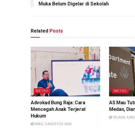
Muka Belum Digelar di Sekolah
Related
Posts
METRO
METRO
Advokad Bung Raja: Cara
AS Mau Tutu
Mencegah Anak Terjerat
Medan, Dian
Hukum
SELASA, 4 AG
RABU, 5 AGUSTUS 2026