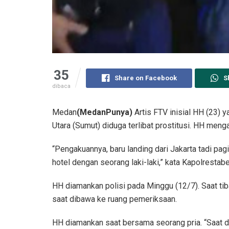
35
Share on Facebook
S
dibaca
Medan
(MedanPunya)
Artis FTV inisial HH (23) 
Utara (Sumut) diduga terlibat prostitusi. HH meng
“Pengakuannya, baru landing dari Jakarta tadi pag
hotel dengan seorang laki-laki,” kata Kapolrest
HH diamankan polisi pada Minggu (12/7). Saat t
saat dibawa ke ruang pemeriksaan.
HH diamankan saat bersama seorang pria. “Saat d