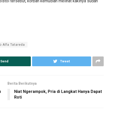
istol tersebut, korban kemudian melihat kakinya sudah
o Alfa Tatareda
Send
Tweet
Berita Berikutnya
u
Niat Ngerampok, Pria di Langkat Hanya Dapat
Roti