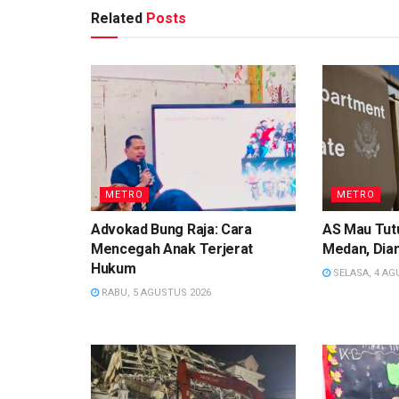
Related
Posts
METRO
METRO
Advokad Bung Raja: Cara
AS Mau Tutu
Mencegah Anak Terjerat
Medan, Dian
Hukum
SELASA, 4 AG
RABU, 5 AGUSTUS 2026