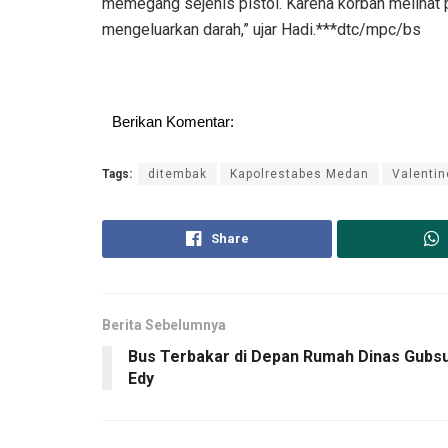
memegang sejenis pistol. Karena korban melihat p
mengeluarkan darah,” ujar Hadi.***dtc/mpc/bs
Berikan Komentar:
Tags:
ditembak
Kapolrestabes Medan
Valentin
Share
Berita Sebelumnya
Bus Terbakar di Depan Rumah Dinas Gubs
Edy