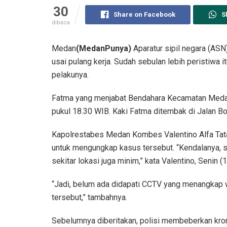
30
Share on Facebook
S
dibaca
Medan
(MedanPunya)
Aparatur sipil negara (ASN
usai pulang kerja. Sudah sebulan lebih peristiwa i
pelakunya.
Fatma yang menjabat Bendahara Kecamatan Medan 
pukul 18.30 WIB. Kaki Fatma ditembak di Jalan Bo
Kapolrestabes Medan Kombes Valentino Alfa Tat
untuk mengungkap kasus tersebut. “Kendalanya, s
sekitar lokasi juga minim,” kata Valentino, Senin (
“Jadi, belum ada didapati CCTV yang menangkap w
tersebut,” tambahnya.
Sebelumnya diberitakan, polisi membeberkan kro