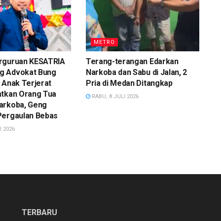
METRO
rguruan KESATRIA
Terang-terangan Edarkan
g Advokat Bung
Narkoba dan Sabu di Jalan, 2
 Anak Terjerat
Pria di Medan Ditangkap
atkan Orang Tua
RABU, 8 JULI 2026
arkoba, Geng
Pergaulan Bebas
I 2026
TERBARU