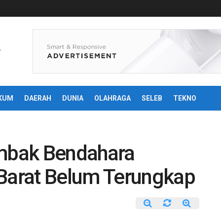
KUM
DAERAH
DUNIA
OLAHRAGA
SELEB
TEKNO
mbak Bendahara
arat Belum Terungkap