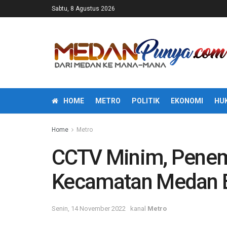
Sabtu, 8 Agustus 2026
HOME
METRO
POLITIK
EKONOMI
HU
Home
Metro
CCTV Minim, Pene
Kecamatan Medan B
Senin, 14 November 2022
kanal
Metro