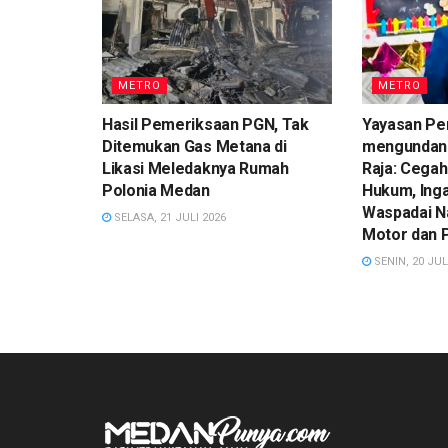
METRO
METRO
Hasil Pemeriksaan PGN, Tak
Yayasan Pe
Ditemukan Gas Metana di
mengundan
Likasi Meledaknya Rumah
Raja: Cegah
Polonia Medan
Hukum, Ing
Waspadai N
SELASA, 21 JULI 2026
Motor dan 
SENIN, 20 JUL