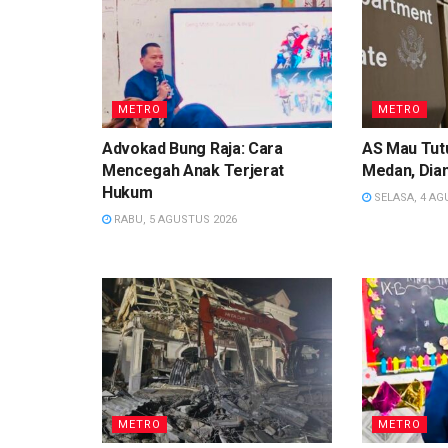
METRO
METRO
Advokad Bung Raja: Cara
AS Mau Tutu
Mencegah Anak Terjerat
Medan, Dian
Hukum
SELASA, 4 AG
RABU, 5 AGUSTUS 2026
METRO
METRO