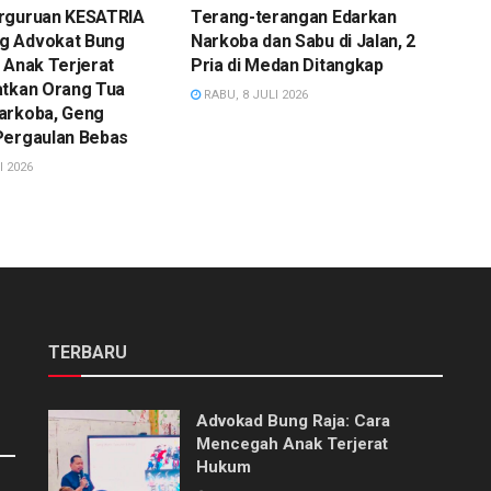
rguruan KESATRIA
Terang-terangan Edarkan
g Advokat Bung
Narkoba dan Sabu di Jalan, 2
 Anak Terjerat
Pria di Medan Ditangkap
atkan Orang Tua
RABU, 8 JULI 2026
arkoba, Geng
Pergaulan Bebas
I 2026
TERBARU
Advokad Bung Raja: Cara
Mencegah Anak Terjerat
Hukum