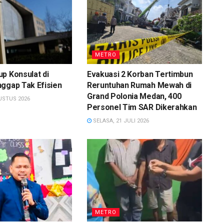
METRO
p Konsulat di
Evakuasi 2 Korban Tertimbun
ggap Tak Efisien
Reruntuhan Rumah Mewah di
Grand Polonia Medan, 400
USTUS 2026
Personel Tim SAR Dikerahkan
SELASA, 21 JULI 2026
METRO