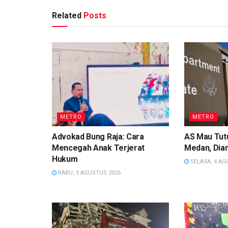
Related
Posts
METRO
METRO
Advokad Bung Raja: Cara
AS Mau Tutu
Mencegah Anak Terjerat
Medan, Dian
Hukum
SELASA, 4 AG
RABU, 5 AGUSTUS 2026