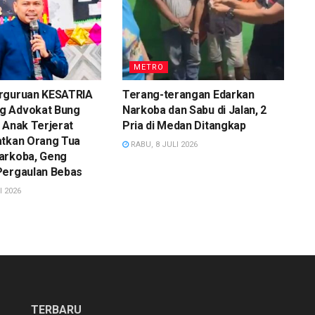
METRO
rguruan KESATRIA
Terang-terangan Edarkan
g Advokat Bung
Narkoba dan Sabu di Jalan, 2
 Anak Terjerat
Pria di Medan Ditangkap
atkan Orang Tua
RABU, 8 JULI 2026
arkoba, Geng
Pergaulan Bebas
I 2026
TERBARU