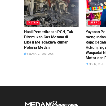
METRO
METRO
Hasil Pemeriksaan PGN, Tak
Yayasan Pe
Ditemukan Gas Metana di
mengundan
Likasi Meledaknya Rumah
Raja: Cegah
Polonia Medan
Hukum, Ing
Waspadai N
SELASA, 21 JULI 2026
Motor dan 
SENIN, 20 JUL