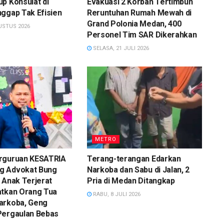
p Konsulat di
Evakuasi 2 Korban Tertimbun
ggap Tak Efisien
Reruntuhan Rumah Mewah di
Grand Polonia Medan, 400
USTUS 2026
Personel Tim SAR Dikerahkan
SELASA, 21 JULI 2026
METRO
rguruan KESATRIA
Terang-terangan Edarkan
g Advokat Bung
Narkoba dan Sabu di Jalan, 2
 Anak Terjerat
Pria di Medan Ditangkap
atkan Orang Tua
RABU, 8 JULI 2026
arkoba, Geng
Pergaulan Bebas