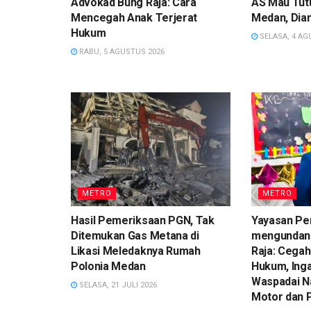
Advokad Bung Raja: Cara
AS Mau Tutu
Mencegah Anak Terjerat
Medan, Dian
Hukum
SELASA, 4 AG
RABU, 5 AGUSTUS 2026
METRO
METRO
Hasil Pemeriksaan PGN, Tak
Yayasan Pe
Ditemukan Gas Metana di
mengundan
Likasi Meledaknya Rumah
Raja: Cegah
Polonia Medan
Hukum, Ing
Waspadai N
SELASA, 21 JULI 2026
Motor dan 