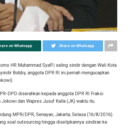
hare on Whatsapp
Share on Whatsapp
 Romo HR Muhammad Syafi’i saling sindir dengan Wali Kota
yindir Bobby, anggota DPR RI ini pernah mengucapkan
kowi).
PR-DPD diserahkan kepada anggota DPR RI Fraksi
en Jokowi dan Wapres Jusuf Kalla (JK) waktu itu.
edung MPR/DPR, Senayan, Jakarta, Selasa (16/8/2016).
ung soal outsourcing hingga diselipkannya sindiran ke