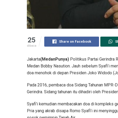
25
Share on Facebook
S
dibaca
Jakarta
(MedanPunya)
Politikus Partai Gerindra
Medan Bobby Nasution. Jauh sebelum Syafi’i men
doa menohok di depan Presiden Joko Widodo (Jo
Pada 2016, pembaca doa Sidang Tahunan MPR-D
Gerindra. Sidang tahunan itu dihadiri oleh Presid
Syafi’i kemudian membacakan doa di kompleks g
Pria yang akrab disapa Romo Syafi’i ini menyingg
sosok pemimpin Tanah Air.