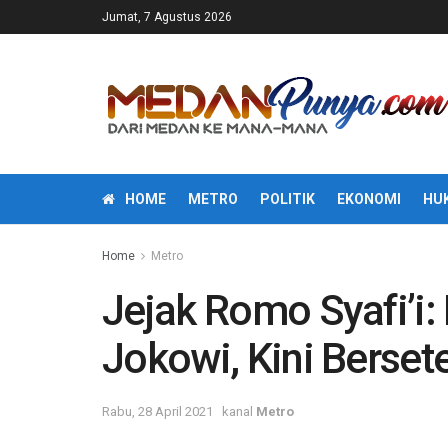
Jumat, 7 Agustus 2026
HOME
METRO
POLITIK
EKONOMI
HU
Home
Metro
Jejak Romo Syafi’i
Jokowi, Kini Berset
Rabu, 28 April 2021
kanal
Metro