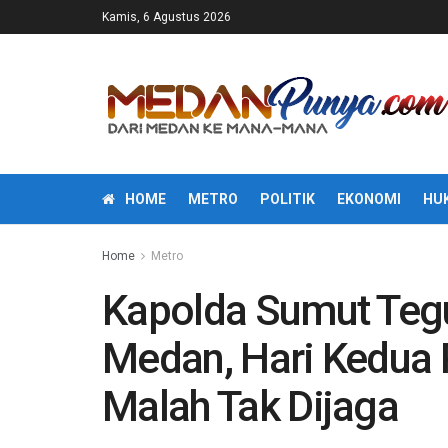
Kamis, 6 Agustus 2026
HOME
METRO
POLITIK
EKONOMI
HU
Home
Metro
Kapolda Sumut Teg
Medan, Hari Kedua 
Malah Tak Dijaga