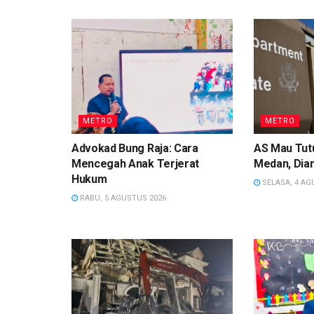
METRO
METRO
Advokad Bung Raja: Cara
AS Mau Tutu
Mencegah Anak Terjerat
Medan, Dian
Hukum
SELASA, 4 AG
RABU, 5 AGUSTUS 2026