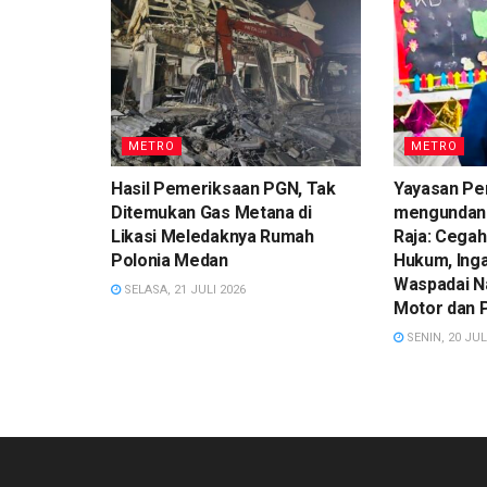
METRO
METRO
Hasil Pemeriksaan PGN, Tak
Yayasan Pe
Ditemukan Gas Metana di
mengundan
Likasi Meledaknya Rumah
Raja: Cegah
Polonia Medan
Hukum, Ing
Waspadai N
SELASA, 21 JULI 2026
Motor dan 
SENIN, 20 JUL