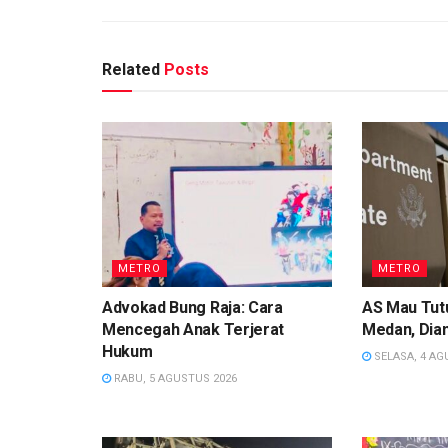
Related
Posts
METRO
METRO
Advokad Bung Raja: Cara
AS Mau Tutu
Mencegah Anak Terjerat
Medan, Dian
Hukum
SELASA, 4 AG
RABU, 5 AGUSTUS 2026