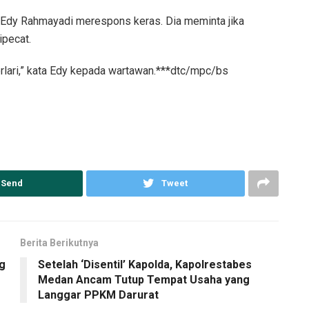
u) Edy Rahmayadi merespons keras. Dia meminta jika
ipecat.
berlari,” kata Edy kepada wartawan.***dtc/mpc/bs
Send
Tweet
Berita Berikutnya
ng
Setelah ‘Disentil’ Kapolda, Kapolrestabes
Medan Ancam Tutup Tempat Usaha yang
Langgar PPKM Darurat