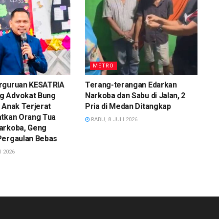
METRO
rguruan KESATRIA
Terang-terangan Edarkan
g Advokat Bung
Narkoba dan Sabu di Jalan, 2
 Anak Terjerat
Pria di Medan Ditangkap
atkan Orang Tua
RABU, 8 JULI 2026
arkoba, Geng
Pergaulan Bebas
I 2026