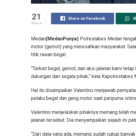
21
Share on Facebook
S
dibaca
Medan
(MedanPunya)
Polrestabes Medan tengah
motor (gemot) yang meresahkan masyarakat. Salah
titik rawan begal.
“Terkait begal, gemot, dan aksi jalanan kami teta
dukungan dari segala pihak,” kata Kapolrestabes 
Hal itu disampaikan Valentino menjawab pernya
pelaku begal dan geng motor saat paripurna is
Valentino menjelaskan pihaknya memang telah me
jalanan tersebut. Dia menyampaikan sejauh ini patr
“Dari data yang ada, memang sudah cukup banyak 