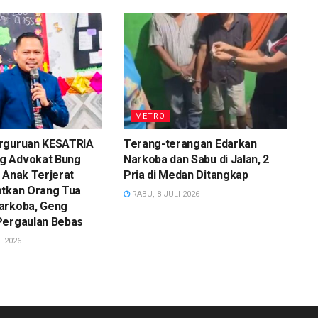
METRO
rguruan KESATRIA
Terang-terangan Edarkan
g Advokat Bung
Narkoba dan Sabu di Jalan, 2
 Anak Terjerat
Pria di Medan Ditangkap
atkan Orang Tua
RABU, 8 JULI 2026
arkoba, Geng
Pergaulan Bebas
I 2026