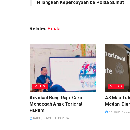
Hilangkan Kepercayaan ke Polda Sumut
Related
Posts
METRO
METRO
Advokad Bung Raja: Cara
AS Mau Tutu
Mencegah Anak Terjerat
Medan, Dian
Hukum
SELASA, 4 AG
RABU, 5 AGUSTUS 2026