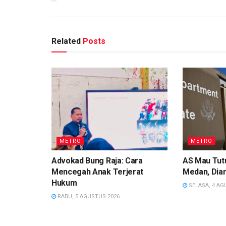
Related
Posts
METRO
METRO
Advokad Bung Raja: Cara
AS Mau Tutu
Mencegah Anak Terjerat
Medan, Dian
Hukum
SELASA, 4 AG
RABU, 5 AGUSTUS 2026