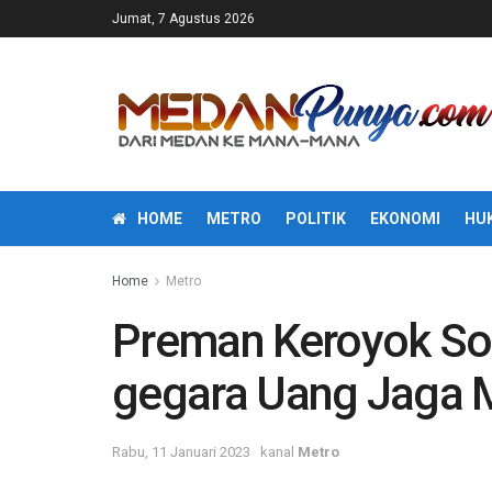
Jumat, 7 Agustus 2026
HOME
METRO
POLITIK
EKONOMI
HU
Home
Metro
Preman Keroyok Sop
gegara Uang Jaga Ma
Rabu, 11 Januari 2023
kanal
Metro