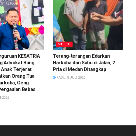
METRO
rguruan KESATRIA
Terang-terangan Edarkan
g Advokat Bung
Narkoba dan Sabu di Jalan, 2
 Anak Terjerat
Pria di Medan Ditangkap
atkan Orang Tua
RABU, 8 JULI 2026
arkoba, Geng
Pergaulan Bebas
I 2026