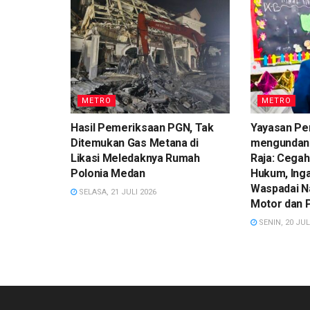
METRO
METRO
Hasil Pemeriksaan PGN, Tak
Yayasan Pe
Ditemukan Gas Metana di
mengundan
Likasi Meledaknya Rumah
Raja: Cegah
Polonia Medan
Hukum, Ing
Waspadai N
SELASA, 21 JULI 2026
Motor dan 
SENIN, 20 JUL