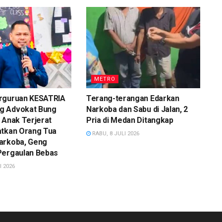
METRO
rguruan KESATRIA
Terang-terangan Edarkan
g Advokat Bung
Narkoba dan Sabu di Jalan, 2
 Anak Terjerat
Pria di Medan Ditangkap
atkan Orang Tua
RABU, 8 JULI 2026
arkoba, Geng
Pergaulan Bebas
I 2026