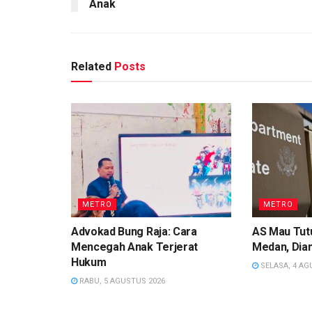
Anak
Related
Posts
METRO
METRO
Advokad Bung Raja: Cara
AS Mau Tutu
Mencegah Anak Terjerat
Medan, Dian
Hukum
SELASA, 4 AG
RABU, 5 AGUSTUS 2026