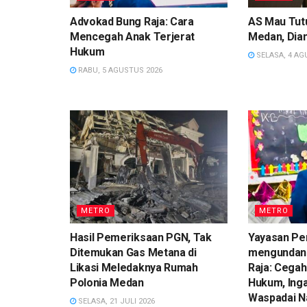
Advokad Bung Raja: Cara
AS Mau Tutu
Mencegah Anak Terjerat
Medan, Dian
Hukum
SELASA, 4 AG
RABU, 5 AGUSTUS 2026
METRO
METRO
Hasil Pemeriksaan PGN, Tak
Yayasan Pe
Ditemukan Gas Metana di
mengundan
Likasi Meledaknya Rumah
Raja: Cegah
Polonia Medan
Hukum, Ing
Waspadai N
SELASA, 21 JULI 2026