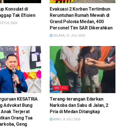
p Konsulat di
Evakuasi 2 Korban Tertimbun
ggap Tak Efisien
Reruntuhan Rumah Mewah di
Grand Polonia Medan, 400
USTUS 2026
Personel Tim SAR Dikerahkan
SELASA, 21 JULI 2026
METRO
rguruan KESATRIA
Terang-terangan Edarkan
g Advokat Bung
Narkoba dan Sabu di Jalan, 2
 Anak Terjerat
Pria di Medan Ditangkap
atkan Orang Tua
RABU, 8 JULI 2026
arkoba, Geng