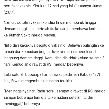
sertifikat vaksin. Kira-kira 12 hari yang lalu,” tuturnya Jumat
(23/7).
Namun, setelah vaksin kondisi Erwin memburuk hingga
demam tinggi. Lalu setelah itu keluarga membawa korban
ke Rumah Sakit Imelda Medan.
“Info dari kakaknya begitu divaksin di Belawan pulanglah ke
rumah dia. kemudian begitu divaksin hari ini besok udah
langsung demam tinggi. Kemudian dia tidak keluar selama 3
hari. Kemudian dirawat di RS Imelda,” bebernya.
Lalu setelah beberapa hari dirawat, pada hari Rabu (21/7)
lalu, Erwin mengembuskan nafas terakhir.
“Meninggalnya hari Rabu sore , sempat dirawat di RS Imelda
sampai beberapa hari disitu kemudian setelah itu dia
meninggal,” bebernya.