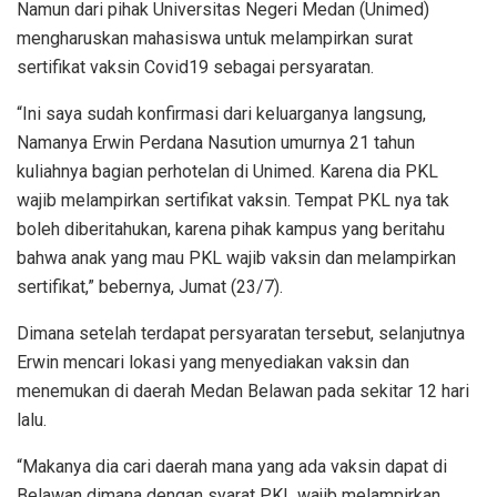
Namun dari pihak Universitas Negeri Medan (Unimed)
mengharuskan mahasiswa untuk melampirkan surat
sertifikat vaksin Covid19 sebagai persyaratan.
“Ini saya sudah konfirmasi dari keluarganya langsung,
Namanya Erwin Perdana Nasution umurnya 21 tahun
kuliahnya bagian perhotelan di Unimed. Karena dia PKL
wajib melampirkan sertifikat vaksin. Tempat PKL nya tak
boleh diberitahukan, karena pihak kampus yang beritahu
bahwa anak yang mau PKL wajib vaksin dan melampirkan
sertifikat,” bebernya, Jumat (23/7).
Dimana setelah terdapat persyaratan tersebut, selanjutnya
Erwin mencari lokasi yang menyediakan vaksin dan
menemukan di daerah Medan Belawan pada sekitar 12 hari
lalu.
“Makanya dia cari daerah mana yang ada vaksin dapat di
Belawan dimana dengan syarat PKL wajib melampirkan