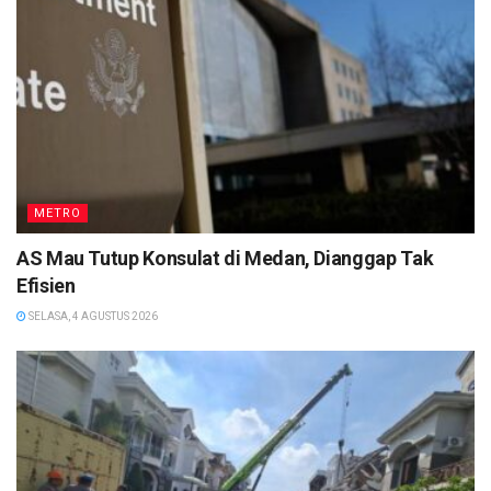
METRO
AS Mau Tutup Konsulat di Medan, Dianggap Tak
Efisien
SELASA, 4 AGUSTUS 2026