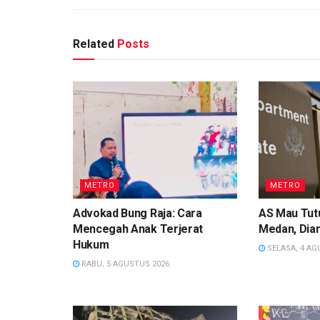
Related
Posts
METRO
METRO
Advokad Bung Raja: Cara
AS Mau Tutu
Mencegah Anak Terjerat
Medan, Dian
Hukum
SELASA, 4 AG
RABU, 5 AGUSTUS 2026