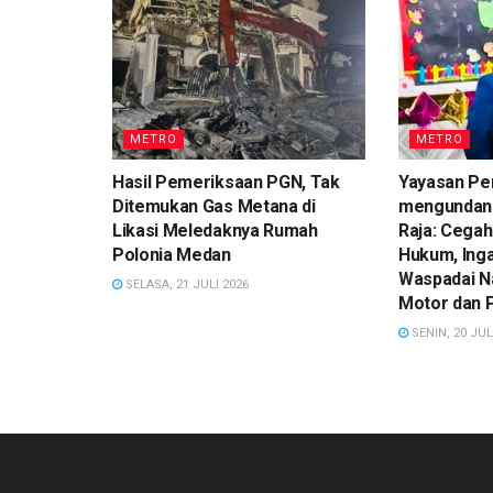
METRO
METRO
Hasil Pemeriksaan PGN, Tak
Yayasan Pe
Ditemukan Gas Metana di
mengundan
Likasi Meledaknya Rumah
Raja: Cegah
Polonia Medan
Hukum, Ing
Waspadai N
SELASA, 21 JULI 2026
Motor dan 
SENIN, 20 JUL