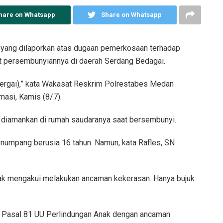
hare on Whatsapp
Share on Whatsapp
e yang dilaporkan atas dugaan pemerkosaan terhadap
t persembunyiannya di daerah Serdang Bedagai.
Sergai),” kata Wakasat Reskrim Polrestabes Medan
masi, Kamis (8/7).
ia diamankan di rumah saudaranya saat bersembunyi.
mpang berusia 16 tahun. Namun, kata Rafles, SN
idak mengakui melakukan ancaman kekerasan. Hanya bujuk
at Pasal 81 UU Perlindungan Anak dengan ancaman