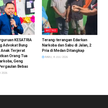
METRO
rguruan KESATRIA
Terang-terangan Edarkan
g Advokat Bung
Narkoba dan Sabu di Jalan, 2
 Anak Terjerat
Pria di Medan Ditangkap
atkan Orang Tua
RABU, 8 JULI 2026
arkoba, Geng
Pergaulan Bebas
I 2026