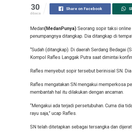
30
Share on Facebook
S
dibaca
Medan
(MedanPunya)
Seorang sopir taksi onlin
penumpangnya ditangkap. Dia ditangkap di tempa
“Sudah (ditangkap). Di daerah Serdang Bedagai (
Kompol Rafles Langgak Putra saat dimintai konfir
Rafles menyebut sopir tersebut berinisial SN. D
Rafles mengatakan SN mengakui memperkosa penu
membantah hal itu dilakukan dengan ancaman.
“Mengakui ada terjadi persetubuhan. Cuma dia t
rayu saja,” ucap Rafles.
SN telah ditetapkan sebagai tersangka dan dijer