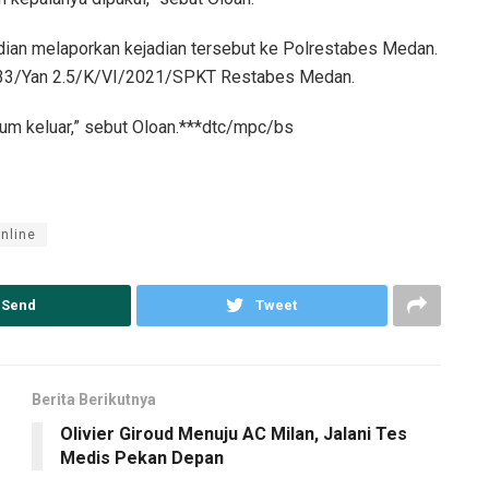
ian melaporkan kejadian tersebut ke Polrestabes Medan.
233/Yan 2.5/K/VI/2021/SPKT Restabes Medan.
elum keluar,” sebut Oloan.***dtc/mpc/bs
online
Send
Tweet
Berita Berikutnya
Olivier Giroud Menuju AC Milan, Jalani Tes
Medis Pekan Depan