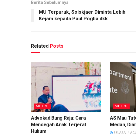
Berita Sebelumnya
MU Terpuruk, Solskjaer Diminta Lebih
Kejam kepada Paul Pogba dkk
Related
Posts
METRO
METRO
Advokad Bung Raja: Cara
AS Mau Tutu
Mencegah Anak Terjerat
Medan, Dian
Hukum
SELASA, 4 AG