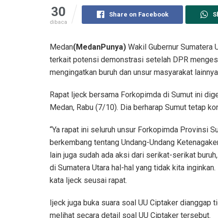
30
Share on Facebook
S
dibaca
Medan
(MedanPunya)
Wakil Gubernur Sumatera U
terkait potensi demonstrasi setelah DPR mengesa
mengingatkan buruh dan unsur masyarakat lainnya
Rapat Ijeck bersama Forkopimda di Sumut ini dige
Medan, Rabu (7/10). Dia berharap Sumut tetap kon
“Ya rapat ini seluruh unsur Forkopimda Provinsi 
berkembang tentang Undang-Undang Ketenagakerjaa
lain juga sudah ada aksi dari serikat-serikat buruh,
di Sumatera Utara hal-hal yang tidak kita inginkan
kata Ijeck seusai rapat.
Ijeck juga buka suara soal UU Ciptaker dianggap t
melihat secara detail soal UU Ciptaker tersebut.