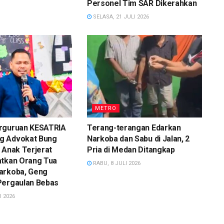
Personel Tim SAR Dikerahkan
SELASA, 21 JULI 2026
METRO
rguruan KESATRIA
Terang-terangan Edarkan
g Advokat Bung
Narkoba dan Sabu di Jalan, 2
 Anak Terjerat
Pria di Medan Ditangkap
atkan Orang Tua
RABU, 8 JULI 2026
arkoba, Geng
Pergaulan Bebas
I 2026