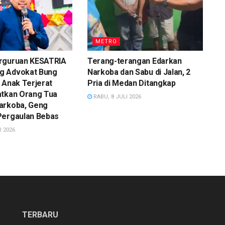
METRO
rguruan KESATRIA
Terang-terangan Edarkan
g Advokat Bung
Narkoba dan Sabu di Jalan, 2
 Anak Terjerat
Pria di Medan Ditangkap
atkan Orang Tua
RABU, 8 JULI 2026
arkoba, Geng
Pergaulan Bebas
I 2026
TERBARU