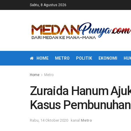
Sabtu, 8 Agustus 2026
HOME
METRO
POLITIK
EKONOMI
HU
Home
Metro
Zuraida Hanum Ajuk
Kasus Pembunuhan
Rabu, 14 Oktober 2020
kanal
Metro