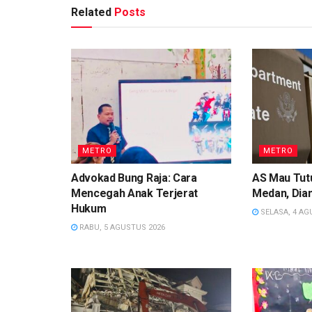
Related
Posts
METRO
METRO
Advokad Bung Raja: Cara
AS Mau Tutu
Mencegah Anak Terjerat
Medan, Dian
Hukum
SELASA, 4 AG
RABU, 5 AGUSTUS 2026