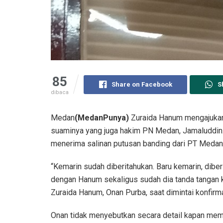
85
Share on Facebook
S
dibaca
Medan
(MedanPunya)
Zuraida Hanum mengajukan
suaminya yang juga hakim PN Medan, Jamaluddin. 
menerima salinan putusan banding dari PT Medan
“Kemarin sudah diberitahukan. Baru kemarin, diber
dengan Hanum sekaligus sudah dia tanda tangan ku
Zuraida Hanum, Onan Purba, saat dimintai konfirma
Onan tidak menyebutkan secara detail kapan memo