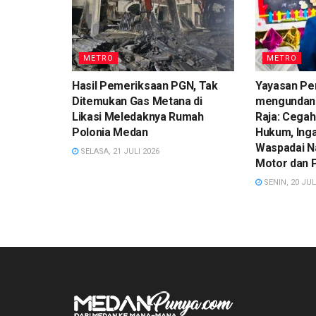
METRO
METRO
Hasil Pemeriksaan PGN, Tak
Yayasan Pe
Ditemukan Gas Metana di
mengundan
Likasi Meledaknya Rumah
Raja: Cegah
Polonia Medan
Hukum, Ing
Waspadai N
SELASA, 21 JULI 2026
Motor dan 
SENIN, 20 JUL