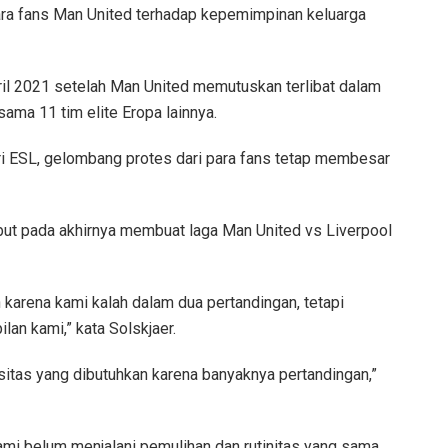
para fans Man United terhadap kepemimpinan keluarga
l 2021 setelah Man United memutuskan terlibat dalam
ma 11 tim elite Eropa lainnya.
 ESL, gelombang protes dari para fans tetap membesar
sebut pada akhirnya membuat laga Man United vs Liverpool
karena kami kalah dalam dua pertandingan, tetapi
ilan kami,” kata Solskjaer.
nsitas yang dibutuhkan karena banyaknya pertandingan,”
ami belum menjalani pemulihan dan rutinitas yang sama