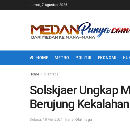
Jumat, 7 Agustus 2026
HOME
METRO
POLITIK
EKONOMI
HU
Home
Olahraga
Solskjaer Ungkap 
Berujung Kekalahan
Selasa, 18 Mei 2021
kanal
Olahraga