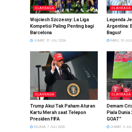
OLAHRAGA
OLAHRAGA
Wojciech Szczesny: La Liga
Legenda Je
Kompetisi Paling Penting bagi
Argentina:
Barcelona
Bagus!
JUMAT, 31 JULI 2026
RABU, 29 JULI
OLAHRAGA
OLAHRAGA
Trump Akui Tak Paham Aturan
Demam Cris
Kartu Merah saat Telepon
Piala Dunia 
Presiden FIFA
GOAT”
SELASA, 7 JULI 2026
JUMAT, 3 JULI