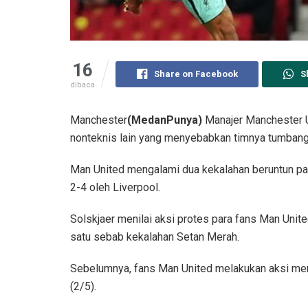
16
Share on Facebook
S
dibaca
Manchester
(MedanPunya)
Manajer Manchester U
nonteknis lain yang menyebabkan timnya tumbang d
Man United mengalami dua kekalahan beruntun pada
2-4 oleh Liverpool.
Solskjaer menilai aksi protes para fans Man Uni
satu sebab kekalahan Setan Merah.
Sebelumnya, fans Man United melakukan aksi me
(2/5).