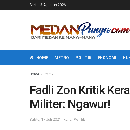
Sabtu, 8 Agustus 2026
HOME
METRO
POLITIK
EKONOMI
HU
Home
Politik
Fadli Zon Kritik Ker
Militer: Ngawur!
Sabtu, 17 Juli 2021
kanal
Politik