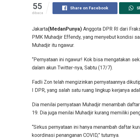
55
Share on Facebook
S
dibaca
Jakarta
(MedanPunya)
Anggota DPR RI dari Fraks
PMK Muhadjir Effendy, yang menyebut kondisi saat
Muhadjir itu ngawur.
“Pernyataan ini ngawur! Kok bisa mengatakan sekar
dalam akun Twitter-nya, Sabtu (17/7).
Fadli Zon telah mengizinkan pernyataannya dikut
I DPR, yang salah satu ruang lingkup kerjanya ada
Dia menilai pernyataan Muhadjir menambah daft
19. Dia juga menilai Muhadjir kurang memiliki pen
“Sirkus pernyataan ini hanya menambah daftar k
koordinasi penanganan COVID,” tuturnya.