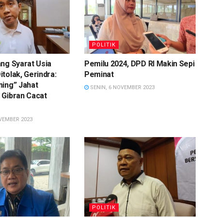
POLITIK
ng Syarat Usia
Pemilu 2024, DPD RI Makin Sepi
tolak, Gerindra:
Peminat
ming” Jahat
SENIN, 6 NOVEMBER 2023
 Gibran Cacat
VEMBER 2023
POLITIK