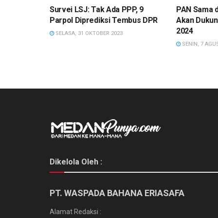
Survei LSJ: Tak Ada PPP, 9
PAN Sama d
Parpol Diprediksi Tembus DPR
Akan Dukung
2024
SELASA, 31 OKTOBER 2023
SENIN, 7 AGU
Dikelola Oleh :
PT. WASPADA BAHANA ERIASAFA
Alamat Redaksi :