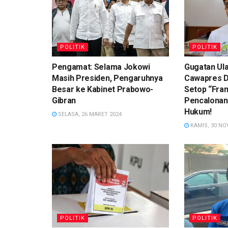
POLITIK
POLITIK
Pengamat: Selama Jokowi
Gugatan Ula
Masih Presiden, Pengaruhnya
Cawapres Di
Besar ke Kabinet Prabowo-
Setop “Fra
Gibran
Pencalonan
Hukum!
SELASA, 26 MARET 2024
KAMIS, 30 NO
POLITIK
POLITIK