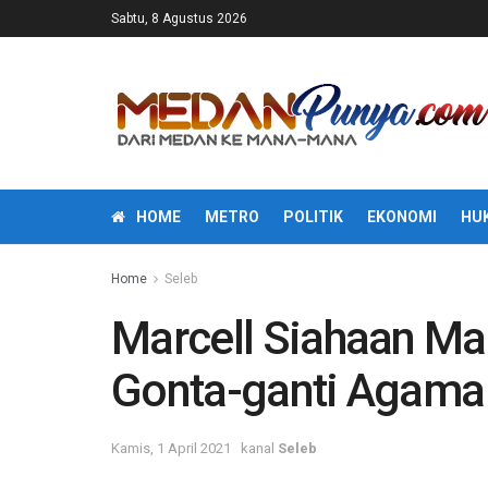
Sabtu, 8 Agustus 2026
HOME
METRO
POLITIK
EKONOMI
HU
Home
Seleb
Marcell Siahaan Ma
Gonta-ganti Agama
Kamis, 1 April 2021
kanal
Seleb