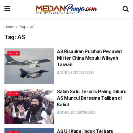
Home
Tag
AS
Tag:
AS
AS Risaukan Puluhan Pesawat
DUNIA
Militer China Masuki Wilayah
Taiwan
SENIN, 4 OKTOBER 2021
Salah Satu Teroris Paling Diburu
DUNIA
AS Muncul Bersama Taliban di
Kabul
SENIN, 23 AGUSTUS 2021
AS Uji Kapal Induk Terbaru