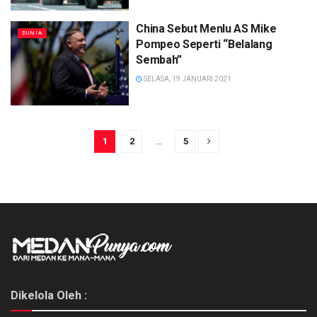
China Sebut Menlu AS Mike
DUNIA
Pompeo Seperti “Belalang
Sembah”
SELASA, 19 JANUARI 2021
1
2
…
5
Dikelola Oleh :