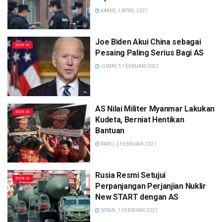
KAMIS, 1 APRIL 2021
Joe Biden Akui China sebagai
DUNIA
Pesaing Paling Serius Bagi AS
JUMAT, 5 FEBRUARI 2021
AS Nilai Militer Myanmar Lakukan
DUNIA
Kudeta, Berniat Hentikan
Bantuan
RABU, 3 FEBRUARI 2021
Rusia Resmi Setujui
DUNIA
Perpanjangan Perjanjian Nuklir
New START dengan AS
SENIN, 1 FEBRUARI 2021