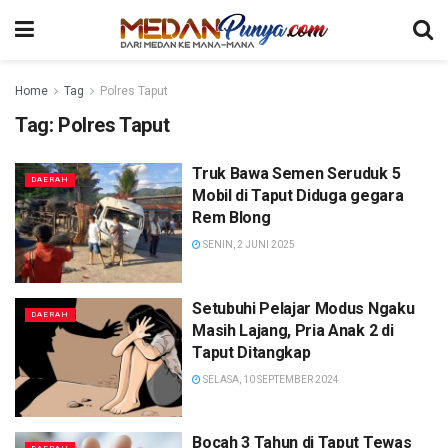
Home
Tag
Polres Taput
Tag:
Polres Taput
Truk Bawa Semen Seruduk 5
DAERAH
Mobil di Taput Diduga gegara
Rem Blong
SENIN, 2 JUNI 2025
Setubuhi Pelajar Modus Ngaku
DAERAH
Masih Lajang, Pria Anak 2 di
Taput Ditangkap
SELASA, 10 SEPTEMBER 2024
Bocah 3 Tahun di Taput Tewas