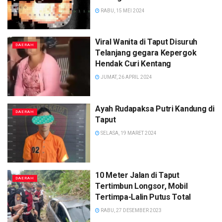
RABU, 15 MEI 2024
Viral Wanita di Taput Disuruh
DAERAH
Telanjang gegara Kepergok
Hendak Curi Kentang
JUMAT, 26 APRIL 2024
Ayah Rudapaksa Putri Kandung di
DAERAH
Taput
SELASA, 19 MARET 2024
10 Meter Jalan di Taput
DAERAH
Tertimbun Longsor, Mobil
Tertimpa-Lalin Putus Total
RABU, 27 DESEMBER 2023