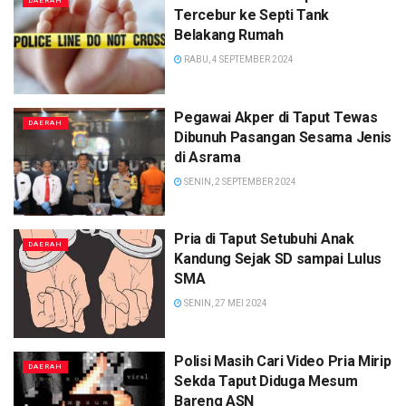
DAERAH
Tercebur ke Septi Tank
Belakang Rumah
RABU, 4 SEPTEMBER 2024
Pegawai Akper di Taput Tewas
DAERAH
Dibunuh Pasangan Sesama Jenis
di Asrama
SENIN, 2 SEPTEMBER 2024
Pria di Taput Setubuhi Anak
DAERAH
Kandung Sejak SD sampai Lulus
SMA
SENIN, 27 MEI 2024
Polisi Masih Cari Video Pria Mirip
DAERAH
Sekda Taput Diduga Mesum
Bareng ASN