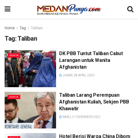
Home
Tag
Taliban
Tag:
Taliban
DK PBB Tuntut Taliban Cabut
DUNIA
Larangan untuk Wanita
Afghanistan
JUMAT, 28 APRIL 2023
Taliban Larang Perempuan
DUNIA
Afghanistan Kuliah, Sekjen PBB
Khawatir
RABU, 21 DESEMBER 2022
Hotel Berisi Warga China Dibom