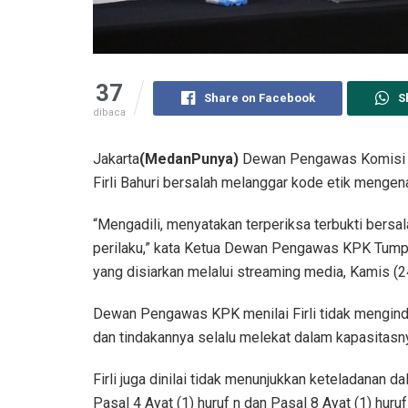
37
Share on Facebook
S
dibaca
Jakarta
(MedanPunya)
Dewan Pengawas Komisi P
Firli Bahuri bersalah melanggar kode etik menge
“Mengadili, menyatakan terperiksa terbukti bers
perilaku,” kata Ketua Dewan Pengawas KPK Tum
yang disiarkan melalui streaming media, Kamis (2
Dewan Pengawas KPK menilai Firli tidak mengind
dan tindakannya selalu melekat dalam kapasitasn
Firli juga dinilai tidak menunjukkan keteladanan d
Pasal 4 Ayat (1) huruf n dan Pasal 8 Ayat (1) h