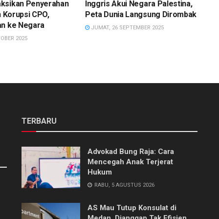
ksikan Penyerahan
Inggris Akui Negara Palestina,
un Korupsi CPO,
Peta Dunia Langsung Dirombak
an ke Negara
JUMAT, 26 SEPTEMBER 2025
TOBER 2025
TERBARU
Advokad Bung Raja: Cara
Mencegah Anak Terjerat
Hukum
RABU, 5 AGUSTUS 2026
AS Mau Tutup Konsulat di
Medan, Dianggap Tak Efisien