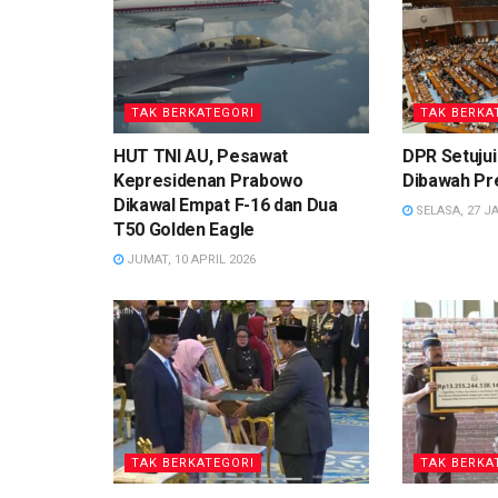
TAK BERKATEGORI
TAK BERKA
HUT TNI AU, Pesawat
DPR Setujui
Kepresidenan Prabowo
Dibawah Pr
Dikawal Empat F-16 dan Dua
SELASA, 27 J
T50 Golden Eagle
JUMAT, 10 APRIL 2026
TAK BERKATEGORI
TAK BERKA