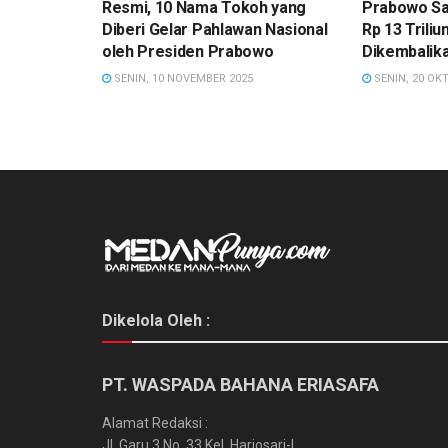
Resmi, 10 Nama Tokoh yang
Prabowo Sa
Diberi Gelar Pahlawan Nasional
Rp 13 Trili
oleh Presiden Prabowo
Dikembalik
SENIN, 10 NOVEMBER 2025
SENIN, 20 OK
Dikelola Oleh :
PT. WASPADA BAHANA ERIASAFA
Alamat Redaksi :
Jl. Garu 3 No. 33 Kel. Harjosari-I