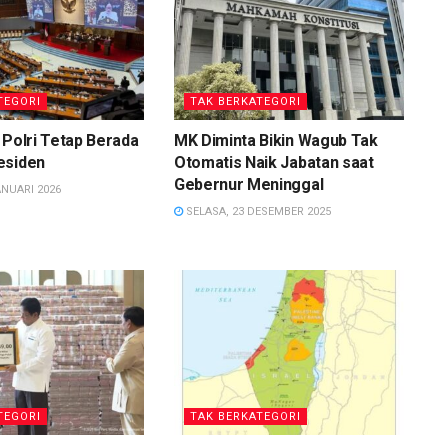
TEGORI
TAK BERKATEGORI
 Polri Tetap Berada
MK Diminta Bikin Wagub Tak
esiden
Otomatis Naik Jabatan saat
Gebernur Meninggal
ANUARI 2026
SELASA, 23 DESEMBER 2025
TEGORI
TAK BERKATEGORI