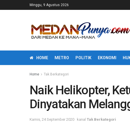
Minggu, 9 Agustus 2026
HOME
METRO
POLITIK
EKONOMI
HU
Home
Tak Berkategori
Naik Helikopter, Ket
Dinyatakan Melangg
Kamis, 24 September 2020
kanal
Tak Berkategori