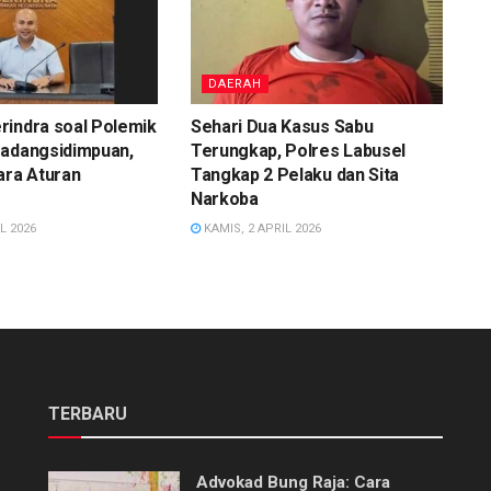
DAERAH
rindra soal Polemik
Sehari Dua Kasus Sabu
Padangsidimpuan,
Terungkap, Polres Labusel
ara Aturan
Tangkap 2 Pelaku dan Sita
Narkoba
L 2026
KAMIS, 2 APRIL 2026
TERBARU
Advokad Bung Raja: Cara