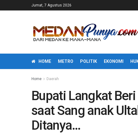
Jumat, 7 Agustus 2026
HOME
METRO
POLITIK
EKONOMI
HU
Home
Daerah
Bupati Langkat Ber
saat Sang anak Ulta
Ditanya…