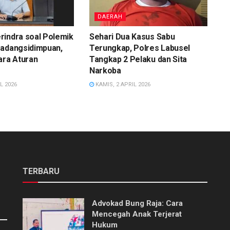
DAERAH
rindra soal Polemik
Sehari Dua Kasus Sabu
Padangsidimpuan,
Terungkap, Polres Labusel
ara Aturan
Tangkap 2 Pelaku dan Sita
Narkoba
L 2026
KAMIS, 2 APRIL 2026
TERBARU
Advokad Bung Raja: Cara
Mencegah Anak Terjerat
Hukum