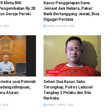
R Minta BNI
Kasus Penggelapan Dana
Pengembalian Rp 28
Jemaat Aek Nabara, Pakar:
asus Gereja Paroki
Bank Bertanggung Jawab, Bisa
Digugat Perdata
IL 2026
SENIN, 20 APRIL 2026
DAERAH
rindra soal Polemik
Sehari Dua Kasus Sabu
Padangsidimpuan,
Terungkap, Polres Labusel
ara Aturan
Tangkap 2 Pelaku dan Sita
Narkoba
L 2026
KAMIS, 2 APRIL 2026