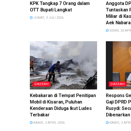
KPK Tangkap 7 Orang dalam
Anggota DP
OTT Bupati Langkat
Tuntaskan 
Miliar di K
JUMAT, 3 JULI 2026
Aek Nabara
SENIN, 20 APR
DAERAH
DAERAH
Kebakaran di Tempat Penitipan
Respons Ge
Mobil di Kisaran, Puluhan
Gaji DPRD 
Kenderaan Diduga Ikut Ludes
Rusydi: Sec
Terbakar
Dibenarkan
KAMIS, 2 APRIL 2026
KAMIS, 2 APRI