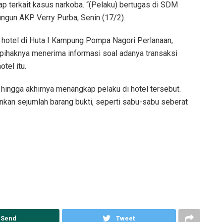
p terkait kasus narkoba. “(Pelaku) bertugas di SDM
ungun AKP Verry Purba, Senin (17/2).
 hotel di Huta I Kampung Pompa Nagori Perlanaan,
pihaknya menerima informasi soal adanya transaksi
tel itu.
u hingga akhirnya menangkap pelaku di hotel tersebut.
kan sejumlah barang bukti, seperti sabu-sabu seberat
Send
Tweet