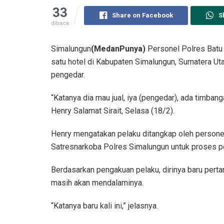
33
Share on Facebook
S
dibaca
Simalungun
(MedanPunya)
Personel Polres Batu 
satu hotel di Kabupaten Simalungun, Sumatera Ut
pengedar.
“Katanya dia mau jual, iya (pengedar), ada timba
Henry Salamat Sirait, Selasa (18/2).
Henry mengatakan pelaku ditangkap oleh personel
Satresnarkoba Polres Simalungun untuk proses pe
Berdasarkan pengakuan pelaku, dirinya baru perta
masih akan mendalaminya.
“Katanya baru kali ini,” jelasnya.