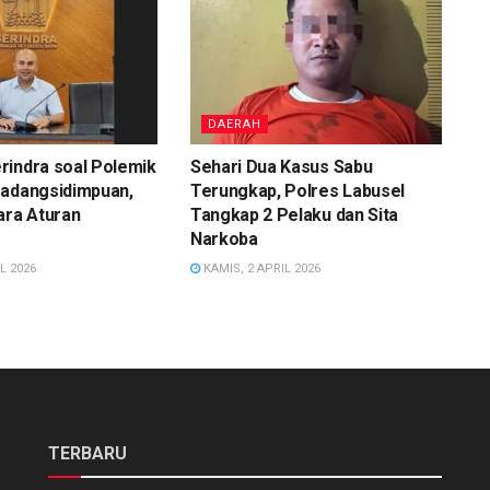
DAERAH
rindra soal Polemik
Sehari Dua Kasus Sabu
Padangsidimpuan,
Terungkap, Polres Labusel
ara Aturan
Tangkap 2 Pelaku dan Sita
Narkoba
L 2026
KAMIS, 2 APRIL 2026
TERBARU