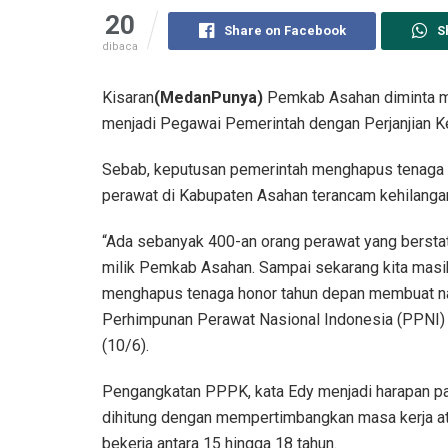
20
Share on Facebook
S
dibaca
Kisaran
(MedanPunya)
Pemkab Asahan diminta me
menjadi Pegawai Pemerintah dengan Perjanjian K
Sebab, keputusan pemerintah menghapus tenaga h
perawat di Kabupaten Asahan terancam kehilangan
“Ada sebanyak 400-an orang perawat yang berstat
milik Pemkab Asahan. Sampai sekarang kita masi
menghapus tenaga honor tahun depan membuat nas
Perhimpunan Perawat Nasional Indonesia (PPNI) 
(10/6).
Pengangkatan PPPK, kata Edy menjadi harapan pa
dihitung dengan mempertimbangkan masa kerja ata
bekerja antara 15 hingga 18 tahun.