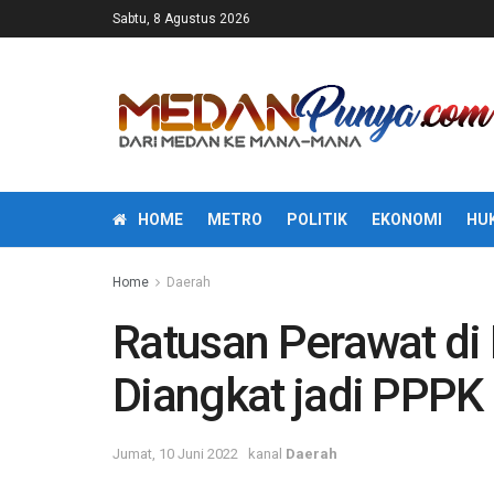
Sabtu, 8 Agustus 2026
HOME
METRO
POLITIK
EKONOMI
HU
Home
Daerah
Ratusan Perawat d
Diangkat jadi PPPK
Jumat, 10 Juni 2022
kanal
Daerah