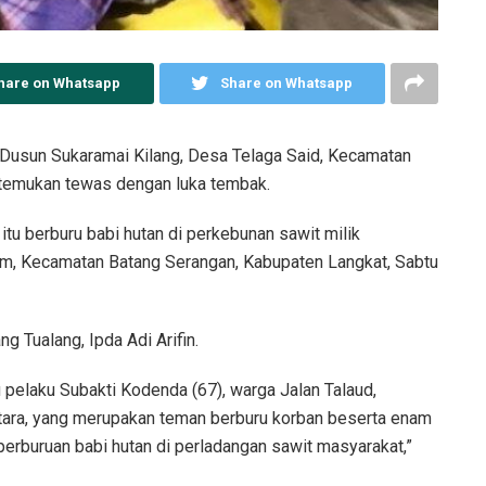
hare on Whatsapp
Share on Whatsapp
 Dusun Sukaramai Kilang, Desa Telaga Said, Kecamatan
itemukan tewas dengan luka tembak.
itu berburu babi hutan di perkebunan sawit milik
, Kecamatan Batang Serangan, Kabupaten Langkat, Sabtu
g Tualang, Ipda Adi Arifin.
u pelaku Subakti Kodenda (67), warga Jalan Talaud,
ara, yang merupakan teman berburu korban beserta enam
erburuan babi hutan di perladangan sawit masyarakat,”