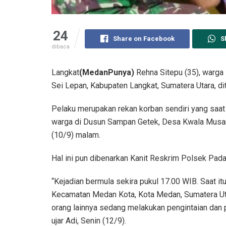
24
Share on Facebook
S
dibaca
Langkat
(MedanPunya)
Rehna Sitepu (35), warga
Sei Lepan, Kabupaten Langkat, Sumatera Utara, d
Pelaku merupakan rekan korban sendiri yang saat 
warga di Dusun Sampan Getek, Desa Kwala Musam
(10/9) malam.
Hal ini pun dibenarkan Kanit Reskrim Polsek Padan
“Kejadian bermula sekira pukul 17.00 WIB. Saat it
Kecamatan Medan Kota, Kota Medan, Sumatera Ut
orang lainnya sedang melakukan pengintaian dan p
ujar Adi, Senin (12/9).