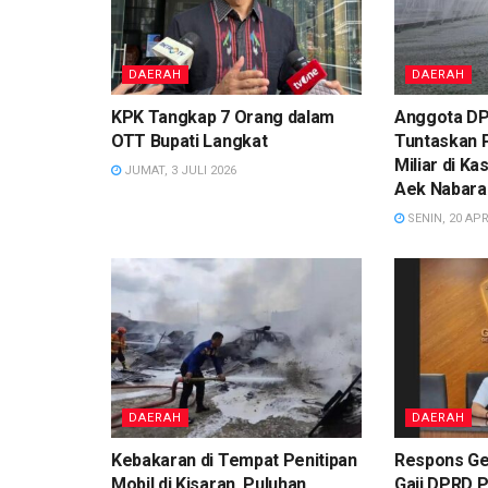
DAERAH
DAERAH
KPK Tangkap 7 Orang dalam
Anggota DP
OTT Bupati Langkat
Tuntaskan 
Miliar di K
JUMAT, 3 JULI 2026
Aek Nabara
SENIN, 20 APR
DAERAH
DAERAH
Kebakaran di Tempat Penitipan
Respons Ge
Mobil di Kisaran, Puluhan
Gaji DPRD 