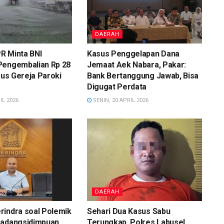
DAERAH
R Minta BNI
Kasus Penggelapan Dana
Pengembalian Rp 28
Jemaat Aek Nabara, Pakar:
asus Gereja Paroki
Bank Bertanggung Jawab, Bisa
Digugat Perdata
IL 2026
SENIN, 20 APRIL 2026
DAERAH
rindra soal Polemik
Sehari Dua Kasus Sabu
Padangsidimpuan,
Terungkap, Polres Labusel