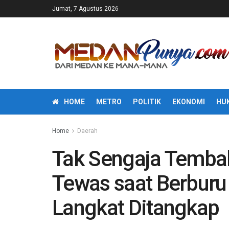
Jumat, 7 Agustus 2026
HOME
METRO
POLITIK
EKONOMI
HU
Home
Daerah
Tak Sengaja Temba
Tewas saat Berburu 
Langkat Ditangkap