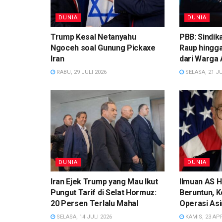
DUNIA
DUNIA
Trump Kesal Netanyahu
PBB: Sindik
Ngoceh soal Gunung Pickaxe
Raup hingga
Iran
dari Warga 
RABU, 29 JULI 2026
SELASA, 21 JU
DUNIA
DUNIA
Iran Ejek Trump yang Mau Ikut
Ilmuan AS H
Pungut Tarif di Selat Hormuz:
Beruntun, 
20 Persen Terlalu Mahal
Operasi As
SELASA, 14 JULI 2026
KAMIS, 23 APR