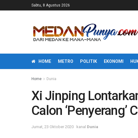
Sabtu, 8 Agustus 2026
HOME
METRO
POLITIK
EKONOMI
HU
Home
Dunia
Xi Jinping Lontarka
Calon ‘Penyerang’ C
Jumat, 23 Oktober 2020
kanal
Dunia