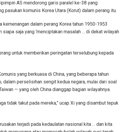
ipimpin AS mendorong garis paralel ke-38 yang
pasukan komunis Korea Utara (Korut) dalam perang itu.
wa kemenangan dalam perang Korea tahun 1950-1953
 siapa saja yang ‘menciptakan masalah … di dekat wilayah
perang untuk memberikan peringatan terselubung kepada
Komunis yang berkuasa di China, yang beberapa tahun
, dalam perselisihan sengit kedua negara, mulai dari soal
 Taiwan — yang oleh China dianggap bagian wilayahnya.
uga tidak takut pada mereka,” ucap Xi yang disambut tepuk
rusakan terjadi pada kedaulatan nasional kita … dan kita
ntuk menyerang atau memecah-belah wilayah suci tanah