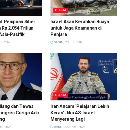
DUNIA
at Penipuan Siber
Israel Akan Kerahkan Buaya
 Rp 2.054 Triliun
untuk Jaga Keamanan di
Asia-Pasifik
Penjara
LI 2026
SENIN, 20 JULI 2026
DUNIA
ilang dan Tewas
Iran Ancam ‘Pelajaran Lebih
Kongres Curiga Ada
Keras’ Jika AS-Israel
ing
Menyerang Lagi
IL 2026
RABU, 22 APRIL 2026