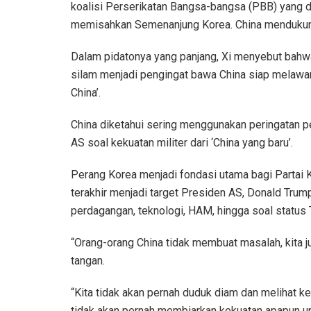
koalisi Perserikatan Bangsa-bangsa (PBB) yang d
memisahkan Semenanjung Korea. China mendukung 
Dalam pidatonya yang panjang, Xi menyebut bah
silam menjadi pengingat bawa China siap melawan
China’.
China diketahui sering menggunakan peringatan 
AS soal kekuatan militer dari ‘China yang baru’.
Perang Korea menjadi fondasi utama bagi Partai 
terakhir menjadi target Presiden AS, Donald Trump
perdagangan, teknologi, HAM, hingga soal status
“Orang-orang China tidak membuat masalah, kita j
tangan.
“Kita tidak akan pernah duduk diam dan melihat ke
tidak akan pernah membiarkan kekuatan apapun u