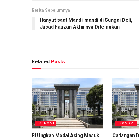
Berita Sebelumnya
Hanyut saat Mandi-mandi di Sungai Deli,
Jasad Fauzan Akhirnya Ditemukan
Related
Posts
EKONOMI
EKONOMI
BI Ungkap Modal Asing Masuk
Cadangan D