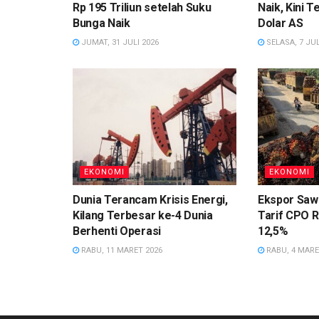
Rp 195 Triliun setelah Suku
Naik, Kini T
Bunga Naik
Dolar AS
JUMAT, 31 JULI 2026
SELASA, 7 JUL
EKONOMI
EKONOMI
Dunia Terancam Krisis Energi,
Ekspor Sawi
Kilang Terbesar ke-4 Dunia
Tarif CPO R
Berhenti Operasi
12,5%
RABU, 11 MARET 2026
RABU, 4 MARE