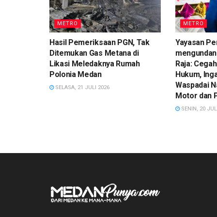
METRO
METRO
Hasil Pemeriksaan PGN, Tak
Yayasan Pe
Ditemukan Gas Metana di
mengundan
Likasi Meledaknya Rumah
Raja: Cegah
Polonia Medan
Hukum, Ing
Waspadai N
SELASA, 21 JULI 2026
Motor dan 
SENIN, 20 JUL