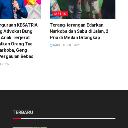
METRO
rguruan KESATRIA
Terang-terangan Edarkan
g Advokat Bung
Narkoba dan Sabu di Jalan, 2
 Anak Terjerat
Pria di Medan Ditangkap
atkan Orang Tua
RABU, 8 JULI 2026
arkoba, Geng
Pergaulan Bebas
I 2026
TERBARU