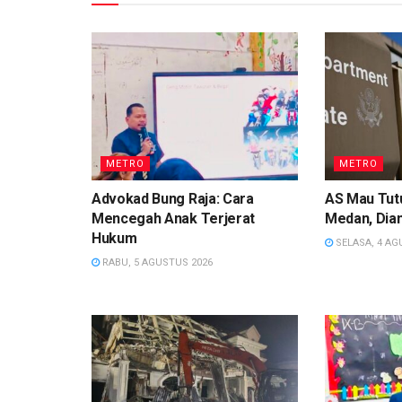
METRO
METRO
Advokad Bung Raja: Cara
AS Mau Tutu
Mencegah Anak Terjerat
Medan, Dian
Hukum
SELASA, 4 AG
RABU, 5 AGUSTUS 2026