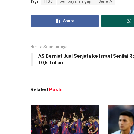
Tags:
FIGC
pembayaran gaji
Serie A
Share
Berita Sebelumnya
AS Berniat Jual Senjata ke Israel Senilai R
10,5 Triliun
Related
Posts