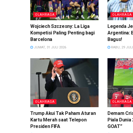
OLAHRAGA
OLAHRAGA
Wojciech Szczesny: La Liga
Legenda Je
Kompetisi Paling Penting bagi
Argentina:
Barcelona
Bagus!
JUMAT, 31 JULI 2026
RABU, 29 JULI
OLAHRAGA
OLAHRAGA
Trump Akui Tak Paham Aturan
Demam Cris
Kartu Merah saat Telepon
Piala Dunia 
Presiden FIFA
GOAT”