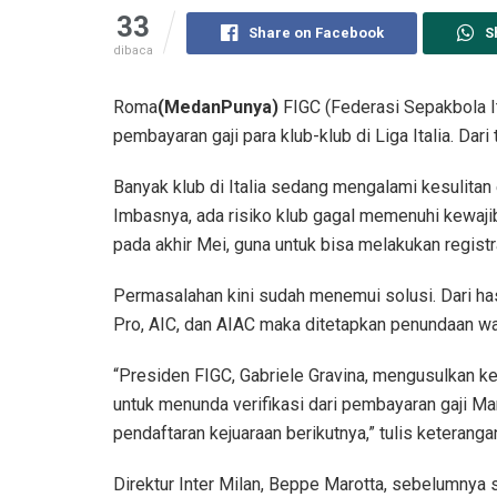
33
Share on Facebook
S
dibaca
Roma
(MedanPunya)
FIGC (Federasi Sepakbola It
pembayaran gaji para klub-klub di Liga Italia. Dar
Banyak klub di Italia sedang mengalami kesulitan
Imbasnya, ada risiko klub gagal memenuhi kewaji
pada akhir Mei, guna untuk bisa melakukan regist
Permasalahan kini sudah menemui solusi. Dari ha
Pro, AIC, dan AIAC maka ditetapkan penundaan wak
“Presiden FIGC, Gabriele Gravina, mengusulkan ke
untuk menunda verifikasi dari pembayaran gaji Ma
pendaftaran kejuaraan berikutnya,” tulis keteranga
Direktur Inter Milan, Beppe Marotta, sebelumnya s